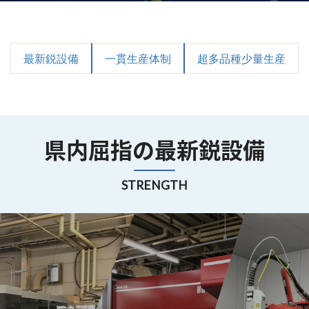
最新鋭設備
一貫生産体制
超多品種少量生産
県内屈指の最新鋭設備
STRENGTH